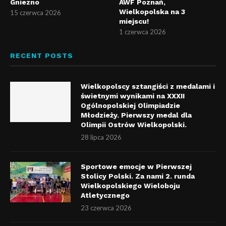
Gniezno
AWF Poznań,
Wielkopolska na 3
15 czerwca 2026
miejscu!
1 czerwca 2026
RECENT POSTS
Wielkopolscy sztangiści z medalami i
świetnymi wynikami na XXXII
Ogólnopolskiej Olimpiadzie
Młodzieży. Pierwszy medal dla
Olimpii Ostrów Wielkopolski.
28 lipca 2026
Sportowe emocje w Pierwszej
Stolicy Polski. Za nami 2. runda
Wielkopolskiego Wieloboju
Atletycznego
23 czerwca 2026