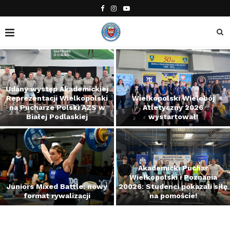
Udany występ Akademickiej
Reprezentacji Wielkopolski
Wielkopolski Wielobój
na Pucharze Polski AZS w
Atletyczny 2026
Białej Podlaskiej
wystartował!
Akademicki Puchar
Wielkopolski i Poznania
Juniors Mixed Battle: nowy
20026: Studenci pokazali siłę
format rywalizacji
na pomoście!