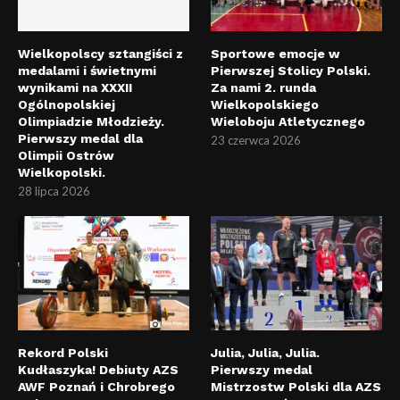
Wielkopolscy sztangiści z
Sportowe emocje w
medalami i świetnymi
Pierwszej Stolicy Polski.
wynikami na XXXII
Za nami 2. runda
Ogólnopolskiej
Wielkopolskiego
Olimpiadzie Młodzieży.
Wieloboju Atletycznego
Pierwszy medal dla
23 czerwca 2026
Olimpii Ostrów
Wielkopolski.
28 lipca 2026
Rekord Polski
Julia, Julia, Julia.
Kudłaszyka! Debiuty AZS
Pierwszy medal
AWF Poznań i Chrobrego
Mistrzostw Polski dla AZS