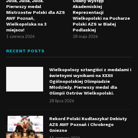
Julia, Julia, Julia.
Udany występ
Pierwszy medal
Akademickiej
Mistrzostw Polski dla AZS
Reprezentacji
AWF Poznań,
Wielkopolski na Pucharze
Wielkopolska na 3
Polski AZS w Białej
miejscu!
Podlaskiej
1 czerwca 2026
28 maja 2026
RECENT POSTS
Wielkopolscy sztangiści z medalami i
świetnymi wynikami na XXXII
Ogólnopolskiej Olimpiadzie
Młodzieży. Pierwszy medal dla
Olimpii Ostrów Wielkopolski.
28 lipca 2026
Rekord Polski Kudłaszyka! Debiuty
AZS AWF Poznań i Chrobrego
Gniezno