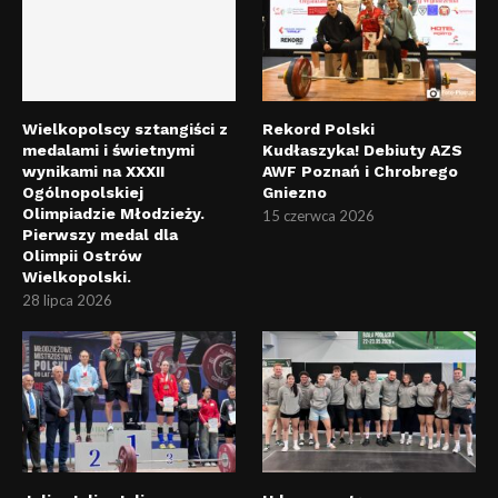
Wielkopolscy sztangiści z
Rekord Polski
medalami i świetnymi
Kudłaszyka! Debiuty AZS
wynikami na XXXII
AWF Poznań i Chrobrego
Ogólnopolskiej
Gniezno
Olimpiadzie Młodzieży.
15 czerwca 2026
Pierwszy medal dla
Olimpii Ostrów
Wielkopolski.
28 lipca 2026