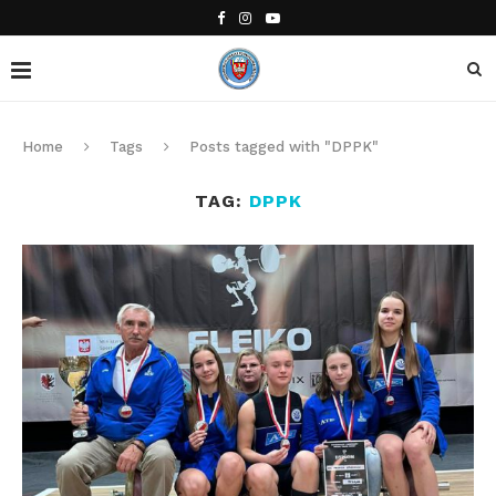
Home
Tags
Posts tagged with "DPPK"
TAG:
DPPK