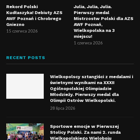
Rekord Polski
Julia, Julia, Julia.
Kudłaszyka! Debiuty AZS
Pierwszy medal
AWF Poznań i Chrobrego
Mistrzostw Polski dla AZS
Gniezno
AWF Poznań,
Wielkopolska na 3
15 czerwca 2026
miejscu!
1 czerwca 2026
RECENT POSTS
Wielkopolscy sztangiści z medalami i
świetnymi wynikami na XXXII
Ogólnopolskiej Olimpiadzie
Młodzieży. Pierwszy medal dla
Olimpii Ostrów Wielkopolski.
28 lipca 2026
Sportowe emocje w Pierwszej
Stolicy Polski. Za nami 2. runda
Wielkopolskiego Wieloboju