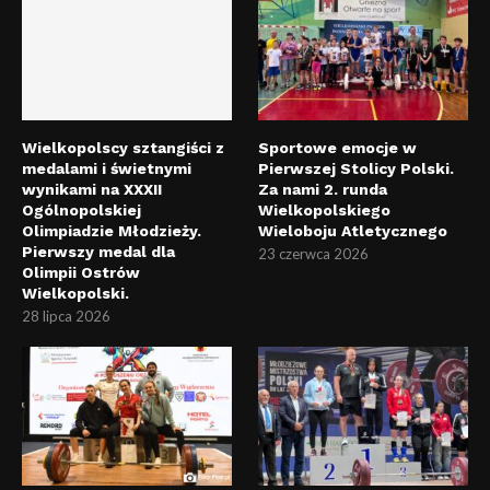
Wielkopolscy sztangiści z
Sportowe emocje w
medalami i świetnymi
Pierwszej Stolicy Polski.
wynikami na XXXII
Za nami 2. runda
Ogólnopolskiej
Wielkopolskiego
Olimpiadzie Młodzieży.
Wieloboju Atletycznego
Pierwszy medal dla
23 czerwca 2026
Olimpii Ostrów
Wielkopolski.
28 lipca 2026