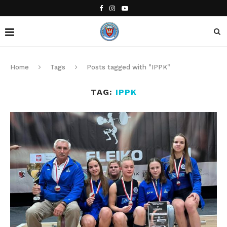
Home
Tags
Posts tagged with "IPPK"
TAG:
IPPK