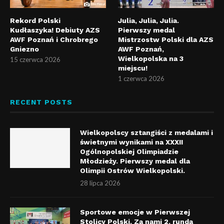
Rekord Polski
Julia, Julia, Julia.
Kudłaszyka! Debiuty AZS
Pierwszy medal
AWF Poznań i Chrobrego
Mistrzostw Polski dla AZS
Gniezno
AWF Poznań,
Wielkopolska na 3
15 czerwca 2026
miejscu!
1 czerwca 2026
RECENT POSTS
Wielkopolscy sztangiści z medalami i
świetnymi wynikami na XXXII
Ogólnopolskiej Olimpiadzie
Młodzieży. Pierwszy medal dla
Olimpii Ostrów Wielkopolski.
28 lipca 2026
Sportowe emocje w Pierwszej
Stolicy Polski. Za nami 2. runda