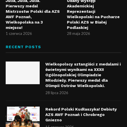
Julia, Julia, Julia.
Udany występ
Pierwszy medal
Akademickiej
Mistrzostw Polski dla AZS
Reprezentacji
AWF Poznań,
Wielkopolski na Pucharze
Wielkopolska na 3
Polski AZS w Białej
miejscu!
Podlaskiej
1 czerwca 2026
28 maja 2026
RECENT POSTS
Wielkopolscy sztangiści z medalami i
świetnymi wynikami na XXXII
Ogólnopolskiej Olimpiadzie
Młodzieży. Pierwszy medal dla
Olimpii Ostrów Wielkopolski.
28 lipca 2026
Rekord Polski Kudłaszyka! Debiuty
AZS AWF Poznań i Chrobrego
Gniezno
15 czerwca 2026