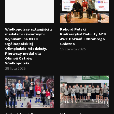
Wielkopolscy sztangiści z
Rekord Polski
medalami i świetnymi
Kudłaszyka! Debiuty AZS
wynikami na XXXII
AWF Poznań i Chrobrego
Ogólnopolskiej
Gniezno
Olimpiadzie Młodzieży.
15 czerwca 2026
Pierwszy medal dla
Olimpii Ostrów
Wielkopolski.
28 lipca 2026