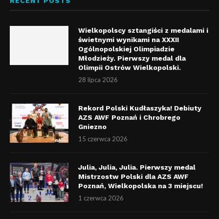
RECENT POSTS
Wielkopolscy sztangiści z medalami i
świetnymi wynikami na XXXII
Ogólnopolskiej Olimpiadzie
Młodzieży. Pierwszy medal dla
Olimpii Ostrów Wielkopolski.
28 lipca 2026
Rekord Polski Kudłaszyka! Debiuty
AZS AWF Poznań i Chrobrego
Gniezno
15 czerwca 2026
Julia, Julia, Julia. Pierwszy medal
Mistrzostw Polski dla AZS AWF
Poznań, Wielkopolska na 3 miejscu!
1 czerwca 2026