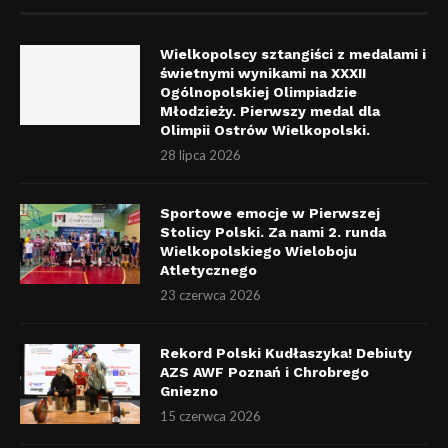
Wielkopolscy sztangiści z medalami i
świetnymi wynikami na XXXII
Ogólnopolskiej Olimpiadzie
Młodzieży. Pierwszy medal dla
Olimpii Ostrów Wielkopolski.
28 lipca 2026
Sportowe emocje w Pierwszej
Stolicy Polski. Za nami 2. runda
Wielkopolskiego Wieloboju
Atletycznego
23 czerwca 2026
Rekord Polski Kudłaszyka! Debiuty
AZS AWF Poznań i Chrobrego
Gniezno
15 czerwca 2026