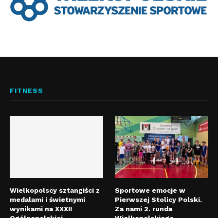
FITNESS
Wielkopolscy sztangiści z
Sportowe emocje w
medalami i świetnymi
Pierwszej Stolicy Polski.
wynikami na XXXII
Za nami 2. runda
Ogólnopolskiej
Wielkopolskiego