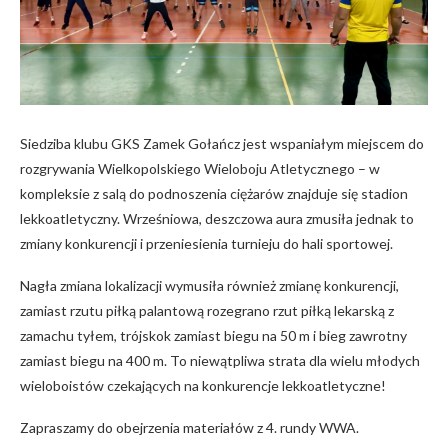
Siedziba klubu GKS Zamek Gołańcz jest wspaniałym miejscem do
rozgrywania Wielkopolskiego Wieloboju Atletycznego – w
kompleksie z salą do podnoszenia ciężarów znajduje się stadion
lekkoatletyczny. Wrześniowa, deszczowa aura zmusiła jednak to
zmiany konkurencji i przeniesienia turnieju do hali sportowej.
Nagła zmiana lokalizacji wymusiła również zmianę konkurencji,
zamiast rzutu piłką palantową rozegrano rzut piłką lekarską z
zamachu tyłem, trójskok zamiast biegu na 50 m i bieg zawrotny
zamiast biegu na 400 m. To niewątpliwa strata dla wielu młodych
wieloboistów czekających na konkurencje lekkoatletyczne!
Zapraszamy do obejrzenia materiałów z 4. rundy WWA.