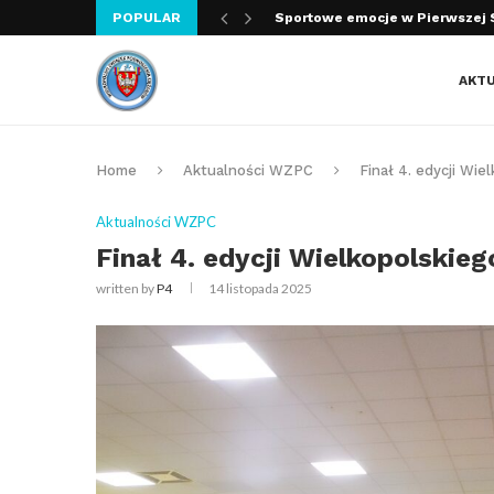
POPULAR
Rekord Polski Kudłaszyka! Debi
AKT
Home
Aktualności WZPC
Finał 4. edycji Wi
Aktualności WZPC
Finał 4. edycji Wielkopolskie
written by
P4
14 listopada 2025