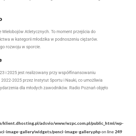
o
le Wielobojów Atletycznych. To moment przejścia do
ctwa w kategorii młodzika w podnoszeniu ciężarów.
ego rozwoju w sporcie.
e
023 i 2025 jest realizowany przy współfinansowaniu
022-2025 przez Instytut Sportu i Nauki, co umożliwia
 wydarzenia dla młodych zawodników. Radio Poznań objęło
/klient.dhosting.pl/adsvio/www/wzpc.com.pl/public_html/wp-
i-image-gallery/widgets/penci-image-gallery.php
on line
249