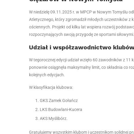
W niedzielę 09.11.2025 r. w MPCP w Nowym Tomyślu odbył 
Atletycznego, który zgromadził młodych uczestników z k
ościennych. Projekt od kilku lat wspiera rozwój podstaw
rozpoczynających swoją przygodę ze sportami siłowymi
Udział i współzawodnictwo klubó
W tegorocznej edycji udział wzięło 60 zawodników z 11 
ponownie osiągnęła maksymalny limit, co składnia co ro
kolejnych edycjach.
W klasyfikacja klubowa:
GKS Zamek Gołańcz
LKS Budowlani-Kucera
AKS Myślibórz.
Gratulujemy wszystkim klubom i uczestnikom solidnej p