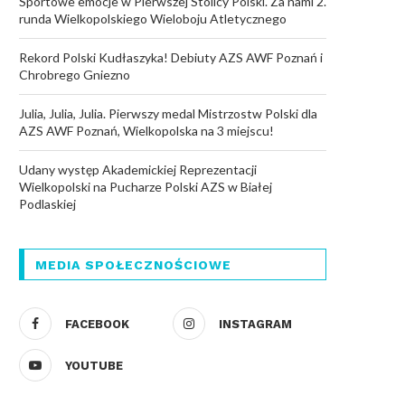
Sportowe emocje w Pierwszej Stolicy Polski. Za nami 2.
runda Wielkopolskiego Wieloboju Atletycznego
Rekord Polski Kudłaszyka! Debiuty AZS AWF Poznań i
Chrobrego Gniezno
Julia, Julia, Julia. Pierwszy medal Mistrzostw Polski dla
AZS AWF Poznań, Wielkopolska na 3 miejscu!
Udany występ Akademickiej Reprezentacji
Wielkopolski na Pucharze Polski AZS w Białej
Podlaskiej
MEDIA SPOŁECZNOŚCIOWE
FACEBOOK
INSTAGRAM
YOUTUBE