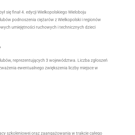
się finał 4. edycji Wielkopolskiego Wieloboju
lubów podnoszenia ciężarów z Wielkopolski i regionów
owych umiejętności ruchowych i technicznych dzieci
.
w
klubów, reprezentujących 3 województwa. Liczba zgłoszeń
zważenia ewentualnego zwiększenia liczby miejsce w
racy szkoleniowej oraz zaangażowania w trakcie całego