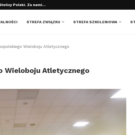
uty AZS AWF Poznań i...
UALNOŚCI
STREFA ZWIĄZKU
STREFA SZKOLENIOWA
S
elkopolskiego Wieloboju Atletycznego
go Wieloboju Atletycznego