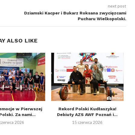
next post
Dziamski Kacper i Bukarz Roksana zwycięzcami
Pucharu Wielkopolski.
AY ALSO LIKE
emocje w Pierwszej
Rekord Polski Kudłaszyka!
Ju
Polski. Za nami...
Debiuty AZS AWF Poznań i...
czerwca 2026
15 czerwca 2026