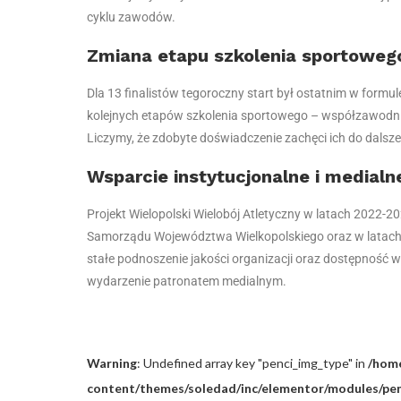
cyklu zawodów.
Zmiana etapu szkolenia sportoweg
Dla 13 finalistów tegoroczny start był ostatnim w formu
kolejnych etapów szkolenia sportowego – współzawodni
Liczymy, że zdobyte doświadczenie zachęci ich do dalsz
Wsparcie instytucjonalne i medialn
Projekt Wielopolski Wielobój Atletyczny w latach 2022-2
Samorządu Województwa Wielkopolskiego oraz w latach 2
stałe podnoszenie jakości organizacji oraz dostępność
wydarzenie patronatem medialnym.
Warning
: Undefined array key "penci_img_type" in
/home
content/themes/soledad/inc/elementor/modules/penc