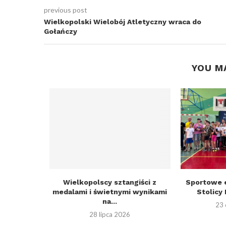
previous post
Wielkopolski Wielobój Atletyczny wraca do
Gołańczy
YOU M
 WZPC
Wielkopolscy sztangiści z
Sportowe 
medalami i świetnymi wynikami
Stolicy 
6
na...
23 
28 lipca 2026