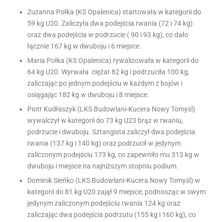
Zuzanna Połka (KS Opalenica) startowała w kategorii do
59 kg U20. Zaliczyła dwa podejścia rwania (72 i 74 kg)
oraz dwa podejścia w podrzucie ( 90 i 93 kg), co dało
łącznie 167 kg w dwuboju i 6 miejsce.
Maria Połka (KS Opalenica) rywalizowała w kategorii do
64 kg U20. Wyrwała ciężar 82 kg i podrzuciła 100 kg,
zaliczając po jednym podejściu w każdym z bojów i
osiągając 182 kg w dwuboju i 8 miejsce.
Piotr Kudłaszyk (LKS Budowlani-Kucera Nowy Tomyśl)
wywalczył w kategorii do 73 kg U23 brąz w rwaniu,
podrzucie i dwuboju. Sztangista zaliczył dwa podejścia
rwania (137 kg i 140 kg) oraz podrzucił w jedynym
zaliczonym podejściu 173 kg, co zapewniło mu 313 kg w
dwuboju i miejsce na najniższym stopniu podium.
Dominik Sieńko (LKS Budowlani-Kucera Nowy Tomyśl) w
kategorii do 81 kg U20 zajął 9 miejsce, podnosząc w swym
jedynym zaliczonym podejściu rwania 124 kg oraz
zaliczając dwa podejścia podrzutu (155 kg i 160 kg), co