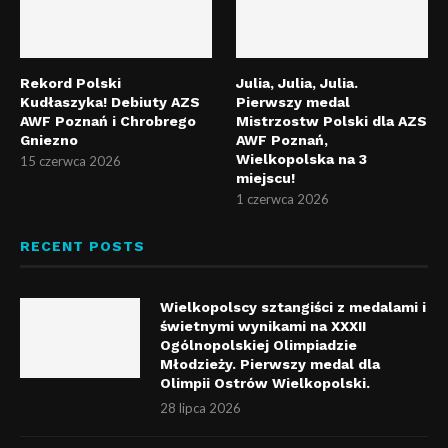
Rekord Polski
Julia, Julia, Julia.
Kudłaszyka! Debiuty AZS
Pierwszy medal
AWF Poznań i Chrobrego
Mistrzostw Polski dla AZS
Gniezno
AWF Poznań,
Wielkopolska na 3
15 czerwca 2026
miejscu!
1 czerwca 2026
RECENT POSTS
Wielkopolscy sztangiści z medalami i
świetnymi wynikami na XXXII
Ogólnopolskiej Olimpiadzie
Młodzieży. Pierwszy medal dla
Olimpii Ostrów Wielkopolski.
28 lipca 2026