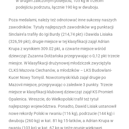
w drugim zaliczonym podejściu, 105 kg w trzecim
podejściu podrzutu, łącznie 190 kg w dwuboju.
Poza medalami, należy też odnotować inne sukcesy naszych
zawodników. Tytuły najlepszych zawodników wg punktacji
Sinclaire’a trafiły do Igi Burdy (214,74 pkt) i Dawida Lisiaka
(326,59 pkt); drugie miejsce w tej klasyfikacji zajął Adrian
Krupa z wynikiem 309.02 pkt, a czwarte miejsce wśród
dziewcząt Zuzanna Dołżańska przegrywając o 0,12 pkt trzecie
miesjce. W klasyfikacji drużynowej młodziczek zwyciężyła
CLKS Mazovia Ciechanów, a młodzików – LKS Budowlani-
Kucer Nowy Tomyśl. Nowotomyski klub zajął drugie po
Mazovii miejsce, przegrywając o zaledwie 3 punkty. Trzecie
miejsce w klasyfikacji klubowej dziewcząt zajął KS Promień
Opalenica. Wreszcie, do Wielkopolski trafił też tytuł
najlepszego województwa. Ponadto, Dawid Lisiak ustanowił
nowe rekordy Polski w rwaniu (116 kg), podrzucie (144 kg) i
dwuboju (260 kg) w kat. 81 kg 15-latków, a Adrian Krupa w
rwaniu (103 kg) w kat. 67 kg w tejże grupie wiekowej.