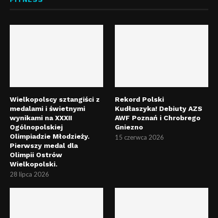
Wielkopolscy sztangiści z
Rekord Polski
medalami i świetnymi
Kudłaszyka! Debiuty AZS
wynikami na XXXII
AWF Poznań i Chrobrego
Ogólnopolskiej
Gniezno
Olimpiadzie Młodzieży.
15 czerwca 2026
Pierwszy medal dla
Olimpii Ostrów
Wielkopolski.
28 lipca 2026