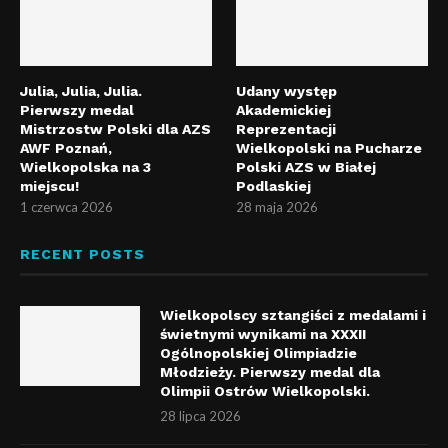
Julia, Julia, Julia.
Udany występ
Pierwszy medal
Akademickiej
Mistrzostw Polski dla AZS
Reprezentacji
AWF Poznań,
Wielkopolski na Pucharze
Wielkopolska na 3
Polski AZS w Białej
miejscu!
Podlaskiej
1 czerwca 2026
28 maja 2026
RECENT POSTS
Wielkopolscy sztangiści z medalami i
świetnymi wynikami na XXXII
Ogólnopolskiej Olimpiadzie
Młodzieży. Pierwszy medal dla
Olimpii Ostrów Wielkopolski.
28 lipca 2026